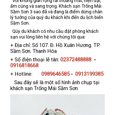
Với không gian rộng rãi thoáng mát, hiện đại,
ấm cúng và sang trọng. Khách sạn Trống Mái
Sầm Sơn 3 sao đã và đang là điểm dừng chân
lý tưởng của quý du khách khi đến du lịch biển
Sầm Sơn.
Qúy du khách có nhu cầu đặt phòng khách
sạn vui lòng liên hệ với chúng tôi qua:
+ Địa chỉ: Số 107. Đ. Hồ Xuân Hương. TP.
Sầm Sơn. Thanh Hóa
+ Số điện thoại lễ tân:
02372488888
-
0916818668
+ Hotline:
0989646585
-
0913199385
Sau đây sẽ là một số hình ảnh chụp tại
khách sạn Trống Mái Sầm Sơn