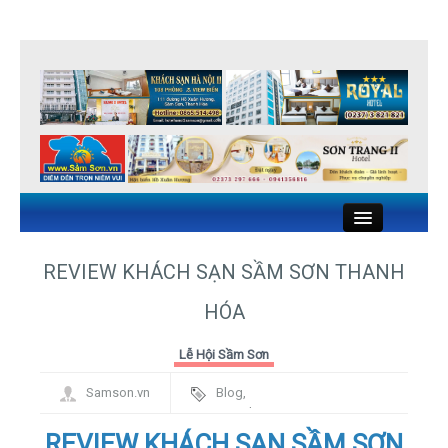
Close
REVIEW KHÁCH SẠN SẦM SƠN THANH
HÓA
KHÁCH SẠN SẦM SƠN
Lễ Hội Sầm Sơn
NHÀ NGHỈ SẦM SƠN
Samson.vn
Blog
,
NHÀ HÀNG HẢI SẢN SẦM SƠN
Framework
REVIEW KHÁCH SẠN SẦM SƠN
DU LỊCH SẦM SƠN