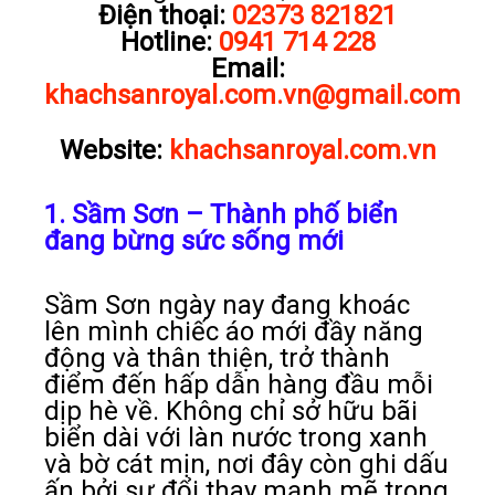
Điện thoại:
02373 821821
Hotline:
0941 714 228
Email:
khachsanroyal.com.vn@gmail.com
Website:
khachsanroyal.com.vn
1. Sầm Sơn – Thành phố biển
đang bừng sức sống mới
Sầm Sơn ngày nay đang khoác
lên mình chiếc áo mới đầy năng
động và thân thiện, trở thành
điểm đến hấp dẫn hàng đầu mỗi
dịp hè về. Không chỉ sở hữu bãi
biển dài với làn nước trong xanh
và bờ cát mịn, nơi đây còn ghi dấu
ấn bởi sự đổi thay mạnh mẽ trong