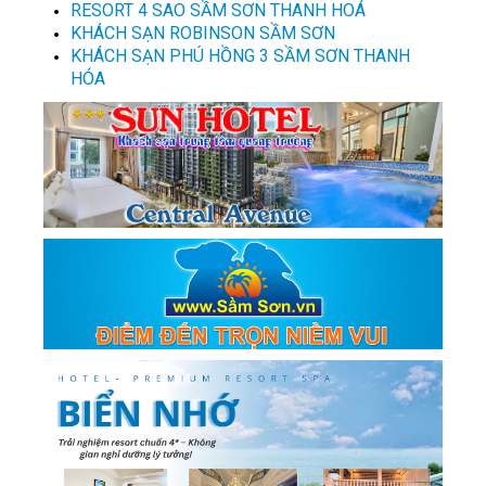
RESORT 4 SAO SẦM SƠN THANH HOÁ
KHÁCH SẠN ROBINSON SẦM SƠN
KHÁCH SẠN PHÚ HỒNG 3 SẦM SƠN THANH
HÓA