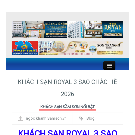
Close
KHÁCH SẠN ROYAL 3 SAO CHÀO HÈ
2026
KHÁCH SẠN SẦM SƠN
KHÁCH SẠN SẦM SƠN NỔI BẬT
NHÀ NGHỈ SẦM SƠN
ngoc khanh Samson.vn
Blog
,
NHÀ HÀNG HẢI SẢN SẦM SƠN
Framework
KHÁCH SẠN ROYAL 3 SAO
DU LỊCH SẦM SƠN