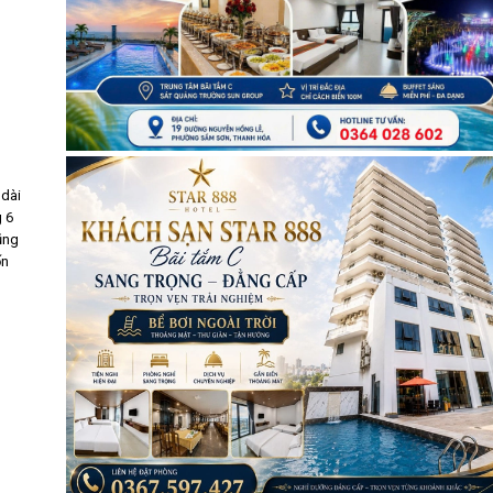
dài
g 6
ũng
ốn