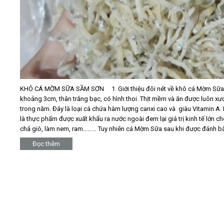
KHÔ CÁ MỜM SỮA SẦM SƠN 1. Giới thiệu đôi nét về khô cá Mờm Sữa S
khoảng 3cm, thân trắng bạc, có hình thoi. Thịt mềm và ăn được luôn x
trong năm. Đây là loại cá chứa hàm lượng canxi cao và giàu Vitamin A. R
là thực phẩm được xuất khẩu ra nước ngoài đem lại giá trị kinh tế lớn 
chả giò, làm nem, ram……… Tuy nhiên cá Mờm Sữa sau khi được đánh bắt
Đọc thêm