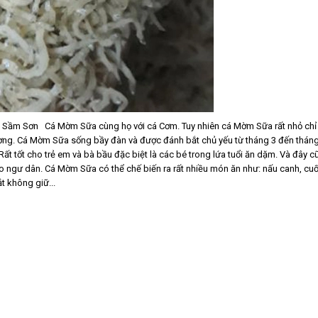
ầm Sơn Cá Mờm Sữa cùng họ với cá Cơm. Tuy nhiên cá Mờm Sữa rất nhỏ chỉ 
ương. Cá Mờm Sữa sống bầy đàn và được đánh bắt chủ yếu từ tháng 3 đến thán
ất tốt cho trẻ em và bà bầu đặc biệt là các bé trong lứa tuổi ăn dặm. Và đây c
cho ngư dân. Cá Mờm Sữa có thể chế biến ra rất nhiều món ăn như: nấu canh, cu
 không giữ...