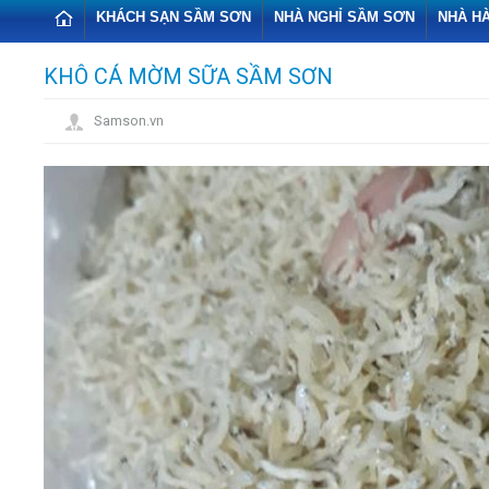
KHÁCH SẠN SẦM SƠN
NHÀ NGHỈ SẦM SƠN
NHÀ H
KHÔ CÁ MỜM SỮA SẦM SƠN
Samson.vn