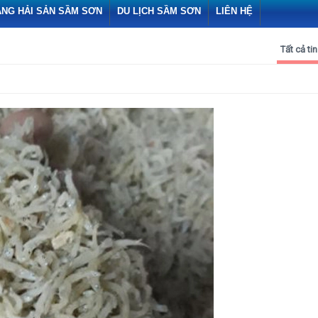
ÀNG HẢI SẢN SẦM SƠN
DU LỊCH SẦM SƠN
LIÊN HỆ
Tất cả tin