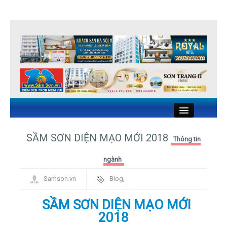
Close
SẦM SƠN DIỆN MẠO MỚI 2018
Thông tin
KHÁCH SẠN SẦM SƠN
ngành
Samson.vn
Blog
,
NHÀ NGHỈ SẦM SƠN
Framework
SẦM SƠN DIỆN MẠO MỚI
NHÀ HÀNG HẢI SẢN SẦM SƠN
2018
DU LỊCH SẦM SƠN