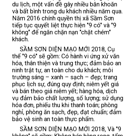
du lịch, một vấn đề gây nhiều băn khoăn
và bất bình trong du khách nhiều năm qua.
Năm 2016 chính quyền thị xã Sầm Sơn
tiếp tục quyết liệt thực hiện "9 có" và "9
không" để ngăn chặn nạn "chặt chém"
khách.
SẦM SƠN DIỆN MẠO MỚI 2018, Cụ
thể "9 có" sẽ gồm: Có hành vi ứng xử văn
hóa, thân thiện và trung thực; đảm bảo an
ninh trật tự, an toàn cho du khách; môi
trường sáng – xanh – sạch – đẹp; trang
phục lịch sự, đúng quy định; niêm yết giá
và bán theo giá niêm yết; hàng hóa, dịch
vụ đảm bảo chất lượng, số lượng; sử dụng
hóa đơn, phiếu thu khi thanh toán; phòng
nghỉ, phòng ăn sạch, đẹp, đạt chuẩn; đảm
bảo vệ sinh an toàn thực phẩm.
SẦM SƠN DIỆN MẠO MỚI 2018, Và "9
không" sẽ gồm: Không bán hàng rong, tẩm