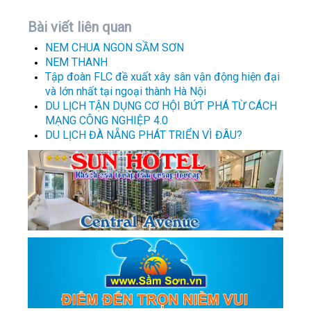
Bài viết liên quan
NEM CHUA NGON SẦM SƠN
NEM THANH
Tập đoàn FLC đề xuất xây sân vận động hiện đại
và lớn nhất tại ngoại thành Hà Nội
DU LỊCH TẬN DỤNG CƠ HỘI BỨT PHÁ TỪ CÁCH
MẠNG CÔNG NGHIỆP 4.0
DU LỊCH ĐÀ NẴNG PHÁT TRIỂN VÌ ĐÂU?