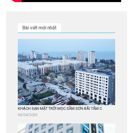
Bài viết mới nhất
KHÁCH SẠN MẶT TRỜI MỌC SẦM SƠN BÃI TẮM C
03/04/2026