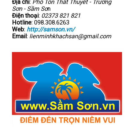
Địa chỉ
:
Phố Tôn Thất Thuyết - Trường
Sơn - Sầm Sơ
n
Điện thoại
:
02373 821 821
Hotline
: 098.308.6263
Web
:
http://samson.vn/
Email
:
lienminhkhachsan@gmail.com