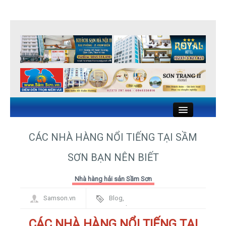
Close
CÁC NHÀ HÀNG NỔI TIẾNG TẠI SẦM
SƠN BẠN NÊN BIẾT
KHÁCH SẠN SẦM SƠN
Nhà hàng hải sản Sầm Sơn
NHÀ NGHỈ SẦM SƠN
Samson.vn
Blog
,
NHÀ HÀNG HẢI SẢN SẦM SƠN
Framework
CÁC NHÀ HÀNG NỔI TIẾNG TẠI
DU LỊCH SẦM SƠN