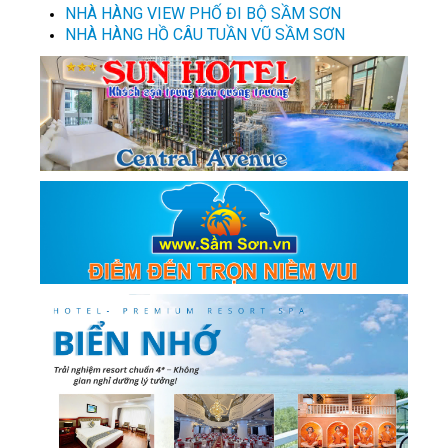
NHÀ HÀNG VIEW PHỐ ĐI BỘ SẦM SƠN
NHÀ HÀNG HỒ CÂU TUẦN VŨ SẦM SƠN