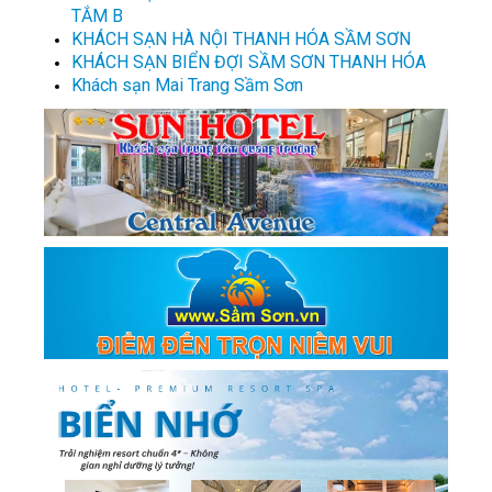
TẮM B
KHÁCH SẠN HÀ NỘI THANH HÓA SẦM SƠN
KHÁCH SẠN BIỂN ĐỢI SẦM SƠN THANH HÓA
Khách sạn Mai Trang Sầm Sơn