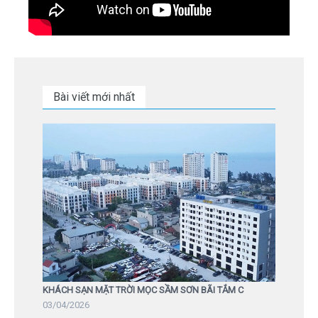
Bài viết mới nhất
KHÁCH SẠN MẶT TRỜI MỌC SẦM SƠN BÃI TẮM C
03/04/2026