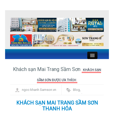
Close
Khách sạn Mai Trang Sầm Sơn
KHÁCH SẠN
KHÁCH SẠN SẦM SƠN
SẦM SƠN ĐƯỢC ƯA THÍCH
ngoc khanh Samson.vn
Blog
,
NHÀ NGHỈ SẦM SƠN
Framework
NHÀ HÀNG HẢI SẢN SẦM SƠN
KHÁCH SẠN MAI TRANG SẦM SƠN
THANH HÓA
DU LỊCH SẦM SƠN