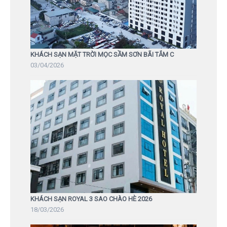
KHÁCH SẠN MẶT TRỜI MỌC SẦM SƠN BÃI TẮM C
03/04/2026
KHÁCH SẠN ROYAL 3 SAO CHÀO HÈ 2026
18/03/2026