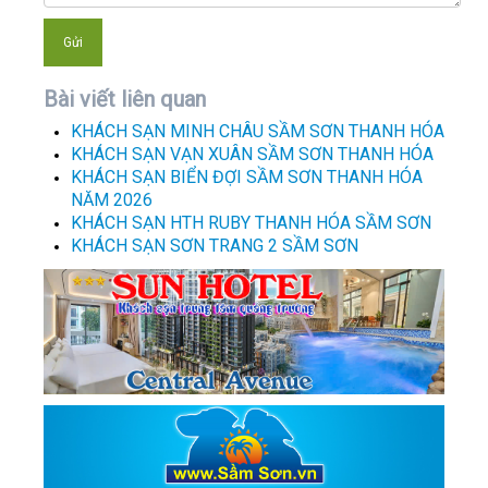
Bài viết liên quan
KHÁCH SẠN MINH CHÂU SẦM SƠN THANH HÓA
KHÁCH SẠN VẠN XUÂN SẦM SƠN THANH HÓA
KHÁCH SẠN BIỂN ĐỢI SẦM SƠN THANH HÓA
NĂM 2026
KHÁCH SẠN HTH RUBY THANH HÓA SẦM SƠN
KHÁCH SẠN SƠN TRANG 2 SẦM SƠN