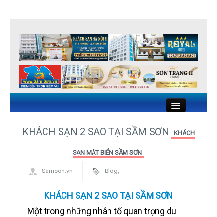
Close
KHÁCH SẠN 2 SAO TẠI SẦM SƠN
KHÁCH
KHÁCH SẠN SẦM SƠN
SẠN MẶT BIỂN SẦM SƠN
Samson.vn
Blog
,
NHÀ NGHỈ SẦM SƠN
Framework
NHÀ HÀNG HẢI SẢN SẦM SƠN
KHÁCH SẠN 2 SAO TẠI SẦM SƠN
Một trong những nhân tố quan trọng du
DU LỊCH SẦM SƠN