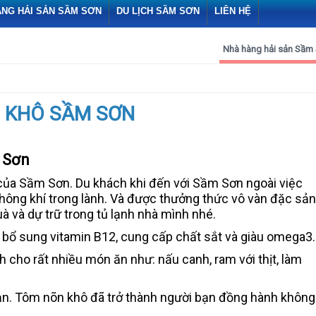
ÀNG HẢI SẢN SẦM SƠN
DU LỊCH SẦM SƠN
LIÊN HỆ
Nhà hàng hải sản Sầm
 KHÔ SẦM SƠN
m Sơn
của Sầm Sơn. Du khách khi đến với Sầm Sơn ngoài việc
ông khí trong lành. Và được thưởng thức vô vàn đặc sản
và dự trữ trong tủ lạnh nhà mình nhé.
bổ sung vitamin B12, cung cấp chất sắt và giàu omega3...
cho rất nhiều món ăn như: nấu canh, ram với thịt, làm
quản. Tôm nõn khô đã trở thành người bạn đồng hành không