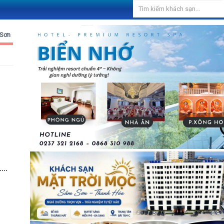
 Sơn
..