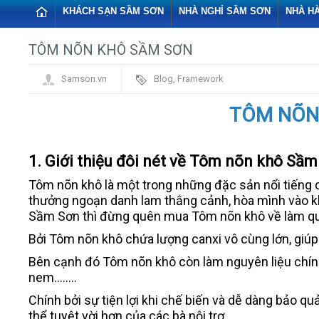
KHÁCH SẠN SẦM SƠN
NHÀ NGHỈ SẦM SƠN
NHÀ H
TÔM NÕN KHÔ SẦM SƠN
Samson.vn
Blog
,
Framework
TÔM NÕN
1. Giới thiệu đôi nét về Tôm nõn khô Sầ
Tôm nõn khô là một trong những đặc sản nổi tiếng 
thưởng ngoạn danh lam thắng cảnh, hòa mình vào kh
Sầm Sơn thì đừng quên mua Tôm nõn khô về làm quà 
Bởi Tôm nõn khô chứa lượng canxi vô cùng lớn, giúp 
Bên cạnh đó Tôm nõn khô còn làm nguyên liệu chính 
nem........
Chính bởi sự tiện lợi khi chế biến và dễ dàng bảo 
thể tuyệt vời hơn của các bà nội trợ.