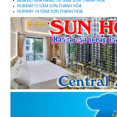
MUA ĐỒ NHÀ HÀNG TẠI SẦM SƠN THANH HOÁ
HUBWAY15 SẦM SƠN THANH HÓA
HUBWAY 14 SẦM SƠN THANH HÓA