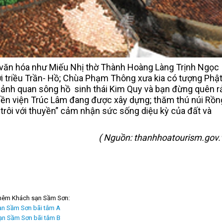
ử, văn hóa như Miếu Nhị thờ Thành Hoàng Làng Trịnh Ngọc
ưới triều Trần- Hồ; Chùa Phạm Thông xưa kia có tượng Phậ
cảnh quan sông hồ sinh thái Kim Quy và bạn đừng quên r
ền viện Trúc Lâm đang được xây dựng; thăm thú núi Rồn
trôi với thuyền” cảm nhận sức sống diệu kỳ của đất và
( Nguồn: thanhhoatourism.gov.
hêm Khách sạn Sầm Sơn:
ạn Sầm Sơn bãi tắm A
ạn Sầm Sơn bãi tắm B