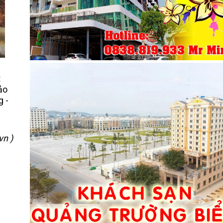
t
ảo
g -
vn )