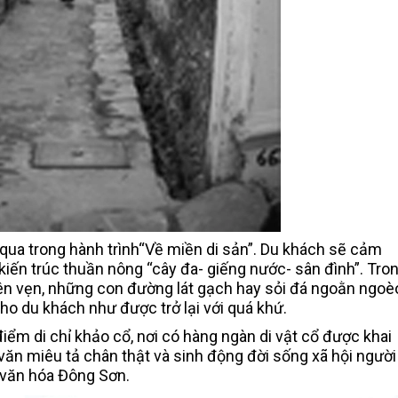
 qua trong hành trình“Về miền di sản”. Du khách sẽ cảm
 kiến trúc thuần nông “cây đa- giếng nước- sân đình”. Tro
ên vẹn, những con đường lát gạch hay sỏi đá ngoằn ngoè
o du khách như được trở lại với quá khứ.
iểm di chỉ khảo cổ, nơi có hàng ngàn di vật cổ được khai
 văn miêu tả chân thật và sinh động đời sống xã hội người
n văn hóa Đông Sơn.