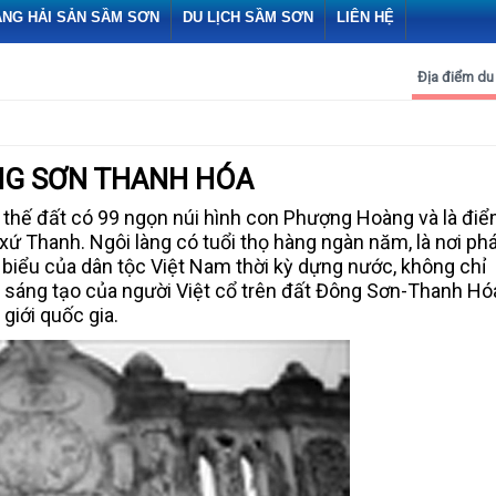
ÀNG HẢI SẢN SẦM SƠN
DU LỊCH SẦM SƠN
LIÊN HỆ
Địa điểm du 
NG SƠN THANH HÓA
n thế đất có 99 ngọn núi hình con Phượng Hoàng và là đi
ứ Thanh. Ngôi làng có tuổi thọ hàng ngàn năm, là nơi phá
 biểu của dân tộc Việt Nam thời kỳ dựng nước, không chỉ
ức sáng tạo của người Việt cổ trên đất Đông Sơn-Thanh Hó
giới quốc gia.