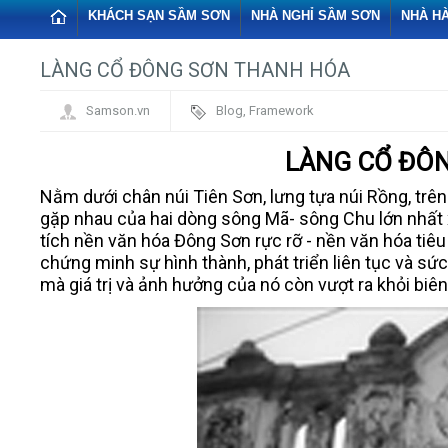
KHÁCH SẠN SẦM SƠN
NHÀ NGHỈ SẦM SƠN
NHÀ H
LÀNG CỔ ĐÔNG SƠN THANH HÓA
Samson.vn
Blog
,
Framework
LÀNG CỔ ĐÔ
Nằm dưới chân núi Tiên Sơn, lưng tựa núi Rồng, trê
gặp nhau của hai dòng sông Mã- sông Chu lớn nhất x
tích nền văn hóa Đông Sơn rực rỡ - nền văn hóa tiêu
chứng minh sự hình thành, phát triển liên tục và s
mà giá trị và ảnh hưởng của nó còn vượt ra khỏi biên 