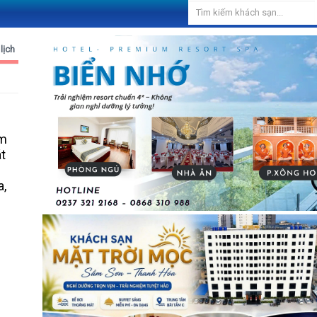
lịch
ểm
t
a,