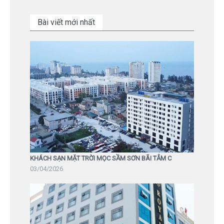
Bài viết mới nhất
KHÁCH SẠN MẶT TRỜI MỌC SẦM SƠN BÃI TẮM C
03/04/2026