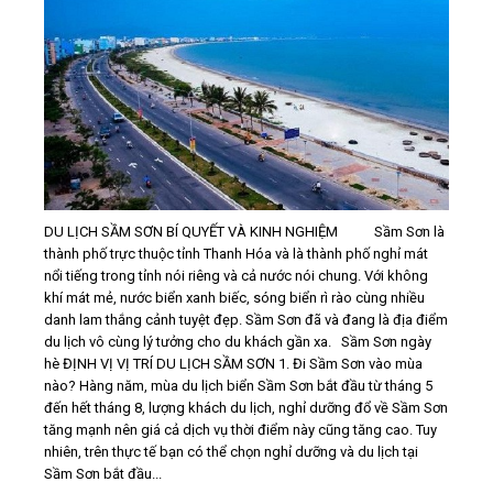
LIÊN HỆ
DU LỊCH SẦM SƠN BÍ QUYẾT VÀ KINH NGHIỆM Sầm Sơn là
thành phố trực thuộc tỉnh Thanh Hóa và là thành phố nghỉ mát
nổi tiếng trong tỉnh nói riêng và cả nước nói chung. Với không
khí mát mẻ, nước biển xanh biếc, sóng biển rì rào cùng nhiều
danh lam thắng cảnh tuyệt đẹp. Sầm Sơn đã và đang là địa điểm
du lịch vô cùng lý tưởng cho du khách gần xa. Sầm Sơn ngày
hè ĐỊNH VỊ VỊ TRÍ DU LỊCH SẦM SƠN 1. Đi Sầm Sơn vào mùa
nào? Hàng năm, mùa du lịch biển Sầm Sơn bắt đầu từ tháng 5
đến hết tháng 8, lượng khách du lịch, nghỉ dưỡng đổ về Sầm Sơn
tăng mạnh nên giá cả dịch vụ thời điểm này cũng tăng cao. Tuy
nhiên, trên thực tế bạn có thể chọn nghỉ dưỡng và du lịch tại
Sầm Sơn bắt đầu...