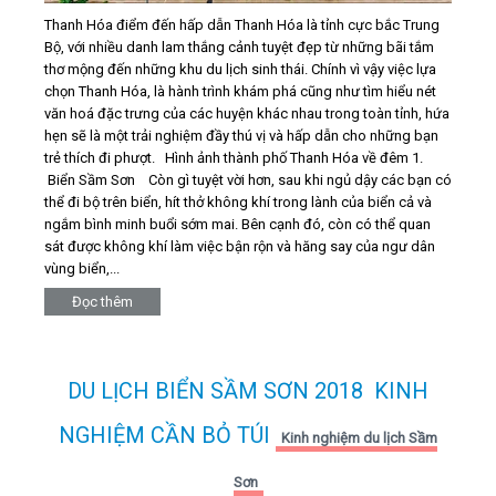
Thanh Hóa điểm đến hấp dẫn Thanh Hóa là tỉnh cực bắc Trung
Bộ, với nhiều danh lam thắng cảnh tuyệt đẹp từ những bãi tắm
thơ mộng đến những khu du lịch sinh thái. Chính vì vậy việc lựa
chọn Thanh Hóa, là hành trình khám phá cũng như tìm hiểu nét
văn hoá đặc trưng của các huyện khác nhau trong toàn tỉnh, hứa
hẹn sẽ là một trải nghiệm đầy thú vị và hấp dẫn cho những bạn
trẻ thích đi phượt. Hình ảnh thành phố Thanh Hóa về đêm 1.
Biển Sầm Sơn Còn gì tuyệt vời hơn, sau khi ngủ dậy các bạn có
thể đi bộ trên biển, hít thở không khí trong lành của biển cả và
ngắm bình minh buổi sớm mai. Bên cạnh đó, còn có thể quan
sát được không khí làm việc bận rộn và hăng say của ngư dân
vùng biển,...
Đọc thêm
DU LỊCH BIỂN SẦM SƠN 2018 KINH
NGHIỆM CẦN BỎ TÚI
Kinh nghiệm du lịch Sầm
Sơn