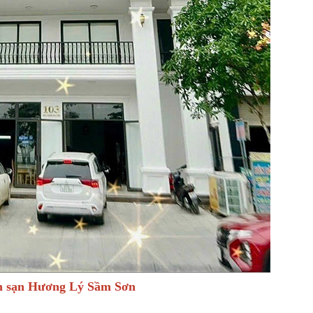
h sạn Hương Lý Sầm Sơn