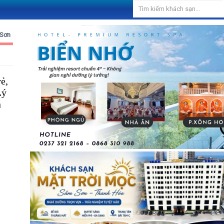
 Sơn
ẻ,
Lý
n