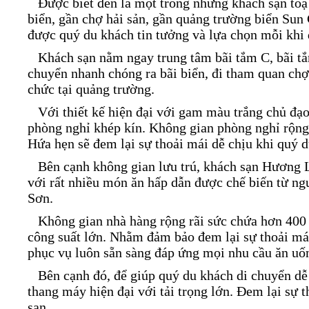
Được biết đến là một trong những khách sạn toạ
biển, gần chợ hải sản, gần quảng trường biển Su
được quý du khách tin tưởng và lựa chọn mỗi khi 
Khách sạn nằm ngay trung tâm bãi tắm C, bãi tắm
chuyển nhanh chóng ra bãi biển, đi tham quan chợ 
chức tại quảng trường.
Với thiết kế hiện đại với gam màu trắng chủ đạo
phòng nghỉ khép kín. Không gian phòng nghỉ rộng r
Hứa hẹn sẽ đem lại sự thoải mái dễ chịu khi quý 
Bên cạnh không gian lưu trú, khách sạn Hương 
với rất nhiều món ăn hấp dẫn được chế biến từ ng
Sơn.
Không gian nhà hàng rộng rãi sức chứa hơn 400 t
công suất lớn. Nhằm đảm bảo đem lại sự thoải mái
phục vụ luôn sẵn sàng đáp ứng mọi nhu cầu ăn uố
Bên cạnh đó, để giúp quý du khách di chuyển dễ
thang máy hiện đại với tải trọng lớn. Đem lại sự t
sạn.