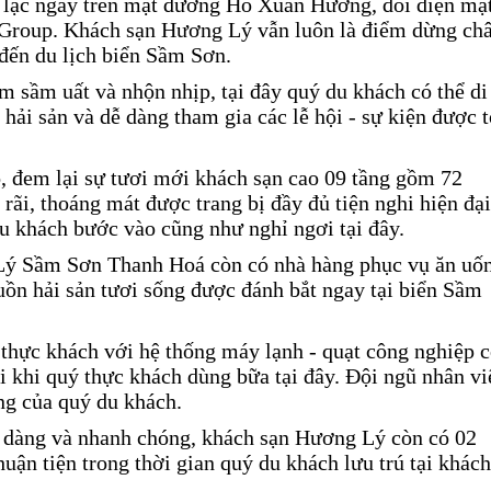
 lạc ngay trên mặt đường Hồ Xuân Hương, đối diện mặ
n Group. Khách sạn Hương Lý vẫn luôn là điểm dừng ch
đến du lịch biển Sầm Sơn.
 sầm uất và nhộn nhịp, tại đây quý du khách có thể di
hải sản và dễ dàng tham gia các lễ hội - sự kiện được t
, đem lại sự tươi mới khách sạn cao 09 tầng gồm 72
ãi, thoáng mát được trang bị đầy đủ tiện nghi hiện đại
du khách bước vào cũng như nghỉ ngơi tại đây.
Lý Sầm Sơn Thanh Hoá còn có nhà hàng phục vụ ăn uố
uồn hải sản tươi sống được đánh bắt ngay tại biển Sầm
hực khách với hệ thống máy lạnh - quạt công nghiệp 
 khi quý thực khách dùng bữa tại đây. Đội ngũ nhân vi
ng của quý du khách.
 dàng và nhanh chóng, khách sạn Hương Lý còn có 02
huận tiện trong thời gian quý du khách lưu trú tại khách