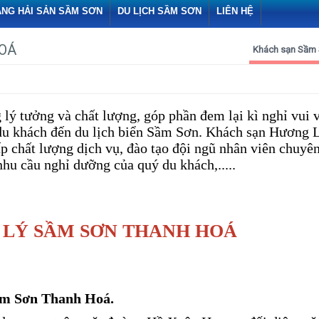
ÀNG HẢI SẢN SẦM SƠN
DU LỊCH SẦM SƠN
LIÊN HỆ
OÁ
Khách sạn Sầm
 tưởng và chất lượng, góp phần đem lại kì nghỉ vui v
 du khách đến du lịch biển Sầm Sơn. Khách sạn Hương 
chất lượng dịch vụ, đào tạo đội ngũ nhân viên chuyê
hu cầu nghỉ dưỡng của quý du khách,.....
LÝ SẦM SƠN THANH HOÁ
Sầm Sơn Thanh Hoá.