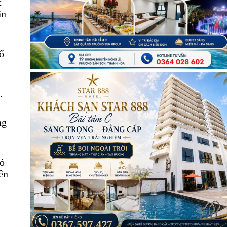
t
ân
ổ
.
ng
có
ên