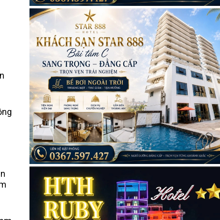
ện
đồng
ần
ảm