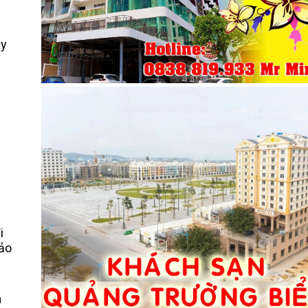
ay
i
bảo
à