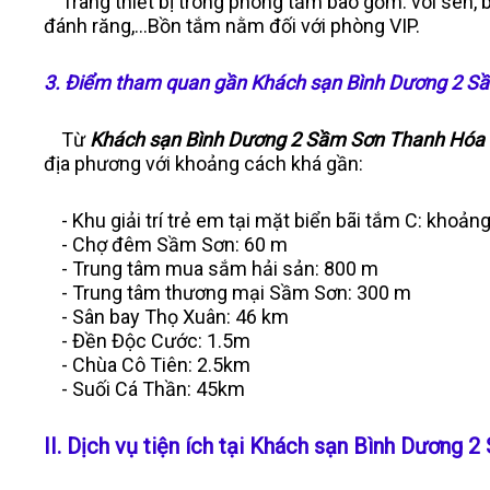
Trang thiết bị trong phòng tắm bao gồm: vòi sen, b
đánh răng,…Bồn tắm nằm đối với phòng VIP.
3. Điểm tham quan gần Khách sạn Bình Dương 2 
Từ
Khách sạn Bình Dương 2 Sầm Sơn Thanh Hóa
địa phương với khoảng cách khá gần:
- Khu giải trí trẻ em tại mặt biển bãi tắm C: khoả
- Chợ đêm Sầm Sơn: 60 m
- Trung tâm mua sắm hải sản: 800 m
- Trung tâm thương mại Sầm Sơn: 300 m
- Sân bay Thọ Xuân: 46 km
- Đền Độc Cước: 1.5m
- Chùa Cô Tiên: 2.5km
- Suối Cá Thần: 45km
II. Dịch vụ tiện ích tại Khách sạn Bình Dương