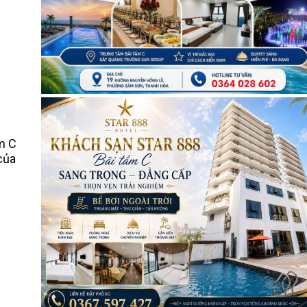
ắm C
của