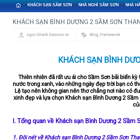
KHÁCH SẠN SẦM SƠN
NHÀ NGHỈ SẦM SƠN
NHÀ H
KHÁCH SẠN BÌNH DƯƠNG 2 SẦM SƠN THA
ngoc khanh Samson.vn
Blog
,
Framework
KHÁCH SẠN BÌNH DƯ
Thiên nhiên đã rất ưu ái cho Sầm Sơn bãi biển kỳ 
nước trong xanh, vào những ngày đẹp trời bạn có th
Lệ tạo nên không gian nên thơ chẳng nơi nào có 
xinh đẹp và lựa chọn Khách sạn Bình Dương 2 Sầm S
củ
I. Tổng quan về Khách sạn Bình Dương 2 Sầm 
1. Đôi nét về Khách sạn Bình Dương 2 Sầm Sơn Th