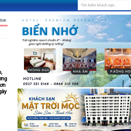
 Sơn
,
ường
Sơn
gày