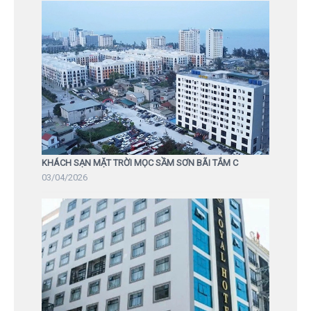
KHÁCH SẠN MẶT TRỜI MỌC SẦM SƠN BÃI TẮM C
03/04/2026