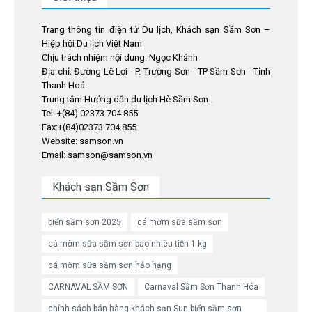
Trang thông tin điện tử Du lịch, Khách sạn Sầm Sơn –
Hiệp hội Du lịch Việt Nam
Chịu trách nhiệm nội dung: Ngọc Khánh
Địa chỉ: Đường Lê Lợi - P. Trường Sơn - TP Sầm Sơn - Tỉnh
Thanh Hoá.
Trung tâm Hướng dẫn du lịch Hè Sầm Sơn .
Tel: +(84) 02373 704 855
Fax:+(84)02373.704.855
Website: samson.vn
Email: samson@samson.vn
Khách sạn Sầm Sơn
biển sầm sơn 2025
cá mờm sữa sầm sơn
cá mờm sữa sầm sơn bao nhiêu tiền 1 kg
cá mờm sữa sầm sơn hảo hạng
CARNAVAL SẦM SƠN
Carnaval Sầm Sơn Thanh Hóa
chính sách bán hàng khách sạn Sun biển sầm sơn