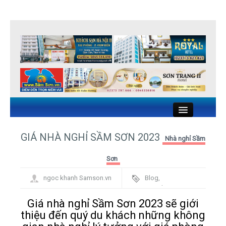
Close
GIÁ NHÀ NGHỈ SẦM SƠN 2023
Nhà nghỉ Sầm
KHÁCH SẠN SẦM SƠN
Sơn
ngoc khanh Samson.vn
Blog
,
NHÀ NGHỈ SẦM SƠN
Framework
NHÀ HÀNG HẢI SẢN SẦM SƠN
Giá nhà nghỉ Sầm Sơn 2023 sẽ giới
thiệu đến quý du khách những không
DU LỊCH SẦM SƠN