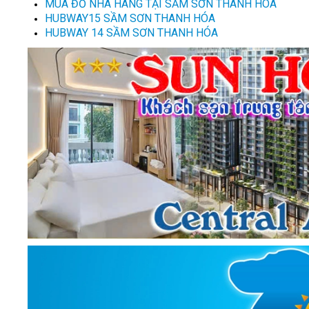
MUA ĐỒ NHÀ HÀNG TẠI SẦM SƠN THANH HOÁ
HUBWAY15 SẦM SƠN THANH HÓA
HUBWAY 14 SẦM SƠN THANH HÓA