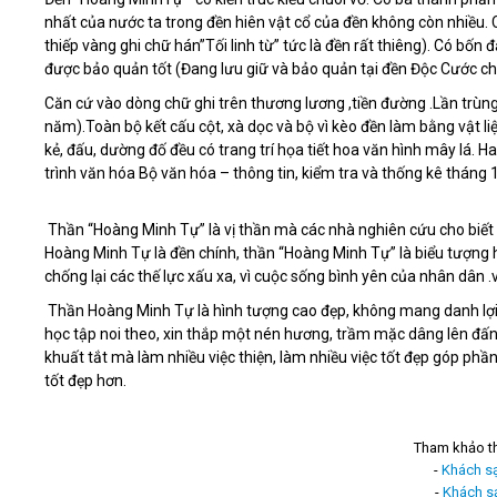
nhất của nước ta trong đền hiên vật cổ của đền không còn nhiều. C
thiếp vàng ghi chữ hán”Tối linh từ” tức là đền rất thiêng). Có bố
được bảo quản tốt (Đang lưu giữ và bảo quản tại đền Độc Cước ch
Căn cứ vào dòng chữ ghi trên thương lương ,tiền đường .Lần trùng
năm).Toàn bộ kết cấu cột, xà dọc và bộ vì kèo đền làm bằng vật l
kẻ, đấu, dường đố đều có trang trí họa tiết hoa văn hình mây lá. 
trình văn hóa Bộ văn hóa – thông tin, kiểm tra và thống kê tháng
Thần “Hoàng Minh Tự” là vị thần mà các nhà nghiên cứu cho biết
Hoàng Minh Tự là đền chính, thần “Hoàng Minh Tự” là biểu tượng 
chống lại các thế lực xấu xa, vì cuộc sống bình yên của nhân dân 
Thần Hoàng Minh Tự là hình tượng cao đẹp, không mang danh lợi, 
học tập noi theo, xin thắp một nén hương, trầm mặc dâng lên đấng 
khuất tắt mà làm nhiều việc thiện, làm nhiều việc tốt đẹp góp phầ
tốt đẹp hơn.
Tham khảo t
-
Khách s
-
Khách s