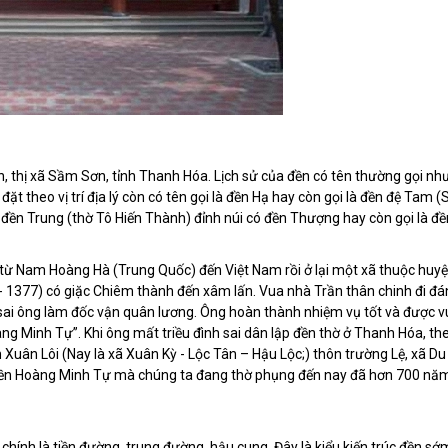
 thị xã Sầm Sơn, tỉnh Thanh Hóa. Lịch sử của đền có tên thường gọi nh
t theo vị trí địa lý còn có tên gọi là đền Hạ hay còn gọi là đền đệ Tam (S
ó đền Trung (thờ Tô Hiến Thành) đỉnh núi có đền Thượng hay còn gọi là đề
 từ Nam Hoàng Hà (Trung Quốc) đến Việt Nam rồi ở lại một xã thuộc huy
1377) có giặc Chiêm thành đến xâm lấn. Vua nhà Trần thân chinh đi đá
 sai ông làm đốc vận quân lương. Ông hoàn thành nhiệm vụ tốt và được 
ng Minh Tự”. Khi ông mất triều đình sai dân lập đền thờ ở Thanh Hóa, th
n Xuân Lôi (Nay là xã Xuân Kỳ - Lộc Tân – Hậu Lộc;) thôn trường Lệ, xã Du
 đền Hoàng Minh Tự mà chúng ta đang thờ phụng đến nay đã hơn 700 nă
chính là tiền đường, trung đường, hậu cung. Đây là kiểu kiến trúc đền sớ