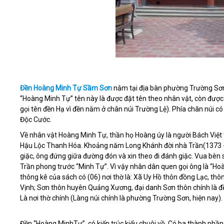
Đền Hoàng Minh Tự Sầm Sơn
nằm tại địa bàn phường Trường Sơn,
“Hoàng Minh Tự” tên này là được đặt tên theo nhân vật, còn được đặ
gọi tên đền Hạ vì đền nằm ở chân núi Trường Lệ). Phía chân núi c
Độc Cước.
Về nhân vật Hoàng Minh Tự, thần họ Hoàng úy là người Bách Việt
Hậu Lộc Thanh Hóa. Khoảng năm Long Khánh đời nhà Trần(1373 - 
giặc, ông đứng giữa đường đón và xin theo đi đánh giặc. Vua bèn
Trần phong trước “Minh Tự”. Vì vậy nhân dân quen gọi ông là “Hoà
thông kê của sách có (06) nơi thờ là: Xã Uy Hồ thôn đồng Lạc, thô
Vịnh; Sơn thôn huyên Quảng Xương, đại danh Sơn thôn chính là
Là nơi thờ chính (Làng núi chính là phường Trường Sơn, hiện nay).
Đền “Hoàng MinhTự” có kiến trúc kiểu chuôi vồ. Có ba thành phần 