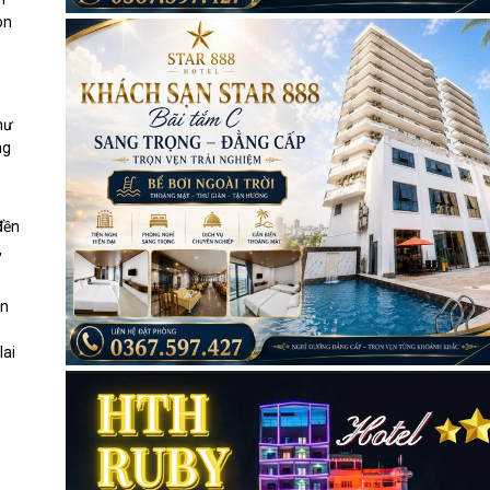
on
hư
ng
đền
,
ần
lai