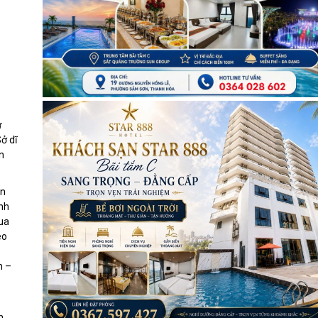
ư
ở dĩ
n
ện
nh
vua
eo
m –
m