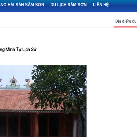
ÀNG HẢI SẢN SẦM SƠN
DU LỊCH SẦM SƠN
LIÊN HỆ
Địa điểm du 
ng Minh Tự Lịch Sử