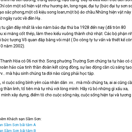
hỉ còn một số hiện vật như hương án, long ngai, đại tự (bức đại tự sơn s
n đạo sắc phong,một cỗ kiệu song loan,một bộ áo chầu.Những hiện vật này
ờ ngày rước về đền Hạ .
 tu gần đây nhất là vào năm bảo đại thứ ba 1928 đến nay (đã tròn 80
iệu xi măng cốt thép, làm theo kiểu vuông thành chữ nhật. Các bộ phận n
Hai bức tượng Võ quan đắp bằng vôi mật ( Do công ty tư vấn và thiết kế cô
 10 năm 2002).
 Thanh Hóa có 06 nơi thờ. Song phường Trường Sơn chúng ta tự hào có 
hoàn hảo của tinh thần đoàn kết cộng đồng, sự lao động cần cù sáng tạo
.vv… mà hậu sinh chúng ta đời nào cũng phải học tập.
vì cuộc sống bình yên của nhân dân .vv… mà mỗi chúng ta, ai ai cũng c
thần linh, tổ tiên mà tự nhủ với lòng mình: Hãy rũ bỏ những gì xấu xa,
n mình xây dựng, điểm tô cho cuộc sống này, cuộc sống hiện tại và tương 
hêm Khách sạn Sầm Sơn:
ạn Sầm Sơn bãi tắm A
ạn Sầm Sơn bãi tăm B