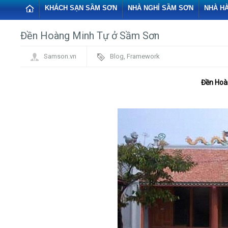
KHÁCH SẠN SẦM SƠN
NHÀ NGHỈ SẦM SƠN
NHÀ H
Đền Hoàng Minh Tự ở Sầm Sơn
Samson.vn
Blog
,
Framework
Đền Hoà