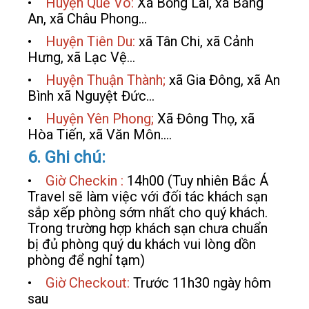
•
Huyện Quế Võ:
Xã Bồng Lai, xã Bằng
An, xã Châu Phong…
•
Huyện Tiên Du:
xã Tân Chi, xã Cảnh
Hưng, xã Lạc Vệ…
•
Huyện Thuận Thành;
xã Gia Đông, xã An
Bình xã Nguyệt Đức…
•
Huyện Yên Phong;
Xã Đông Thọ, xã
Hòa Tiến, xã Văn Môn….
6. Ghi chú:
•
Giờ Checkin :
14h00 (Tuy nhiên Bắc Á
Travel sẽ làm việc với đối tác khách sạn
sắp xếp phòng sớm nhất cho quý khách.
Trong trường hợp khách sạn chưa chuẩn
bị đủ phòng quý du khách vui lòng dồn
phòng để nghỉ tạm)
•
Giờ Checkout:
Trước 11h30 ngày hôm
sau