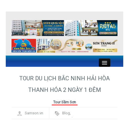
Close
TOUR DU LỊCH BẮC NINH HẢI HÒA
THANH HÓA 2 NGÀY 1 ĐÊM
KHÁCH SẠN SẦM SƠN
Tour Sầm Sơn
NHÀ NGHỈ SẦM SƠN
Samson.vn
Blog
,
NHÀ HÀNG HẢI SẢN SẦM SƠN
Framework
DU LỊCH SẦM SƠN