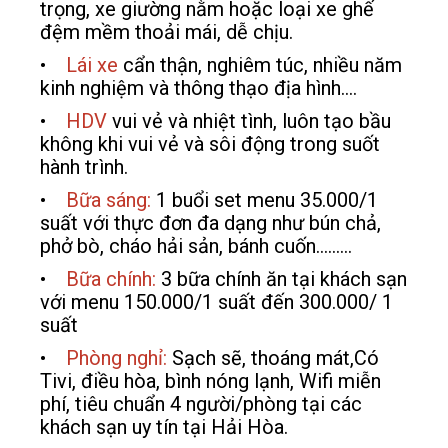
trọng, xe giường nằm hoặc loại xe ghế
đệm mềm thoải mái, dễ chịu.
•
Lái xe
cẩn thận, nghiêm túc, nhiều năm
kinh nghiệm và thông thạo địa hình….
•
HDV
vui vẻ và nhiệt tình, luôn tạo bầu
không khi vui vẻ và sôi động trong suốt
hành trình.
•
Bữa sáng:
1 buổi set menu 35.000/1
suất với thực đơn đa dạng như bún chả,
phở bò, cháo hải sản, bánh cuốn………
•
Bữa chính:
3 bữa chính ăn tại khách sạn
với menu 150.000/1 suất đến 300.000/ 1
suất
•
Phòng nghỉ:
Sạch sẽ, thoáng mát,Có
Tivi, điều hòa, bình nóng lạnh, Wifi miễn
phí, tiêu chuẩn 4 người/phòng tại các
khách sạn uy tín tại Hải Hòa.