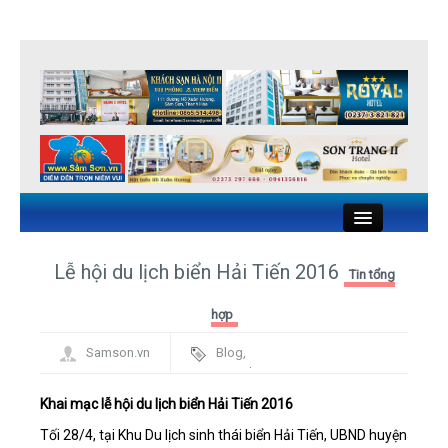
Close
Lễ hội du lịch biển Hải Tiến 2016
Tin tổng
KHÁCH SẠN SẦM SƠN
hợp
Samson.vn
Blog
,
NHÀ NGHỈ SẦM SƠN
Framework
NHÀ HÀNG HẢI SẢN SẦM SƠN
Khai mạc lễ hội du lịch biển Hải Tiến 2016
Tối 28/4, tại Khu Du lịch sinh thái biển Hải Tiến, UBND huyện
DU LỊCH SẦM SƠN