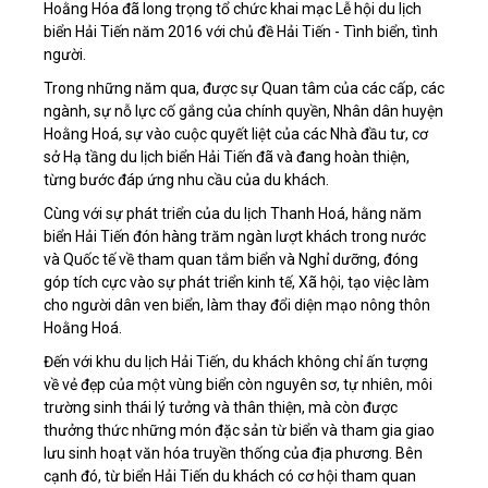
Hoằng Hóa đã long trọng tổ chức khai mạc Lễ hội du lịch
biển Hải Tiến năm 2016 với chủ đề Hải Tiến - Tình biển, tình
LIÊN HỆ
người.
Trong những năm qua, được sự Quan tâm của các cấp, các
ngành, sự nỗ lực cố gắng của chính quyền, Nhân dân huyện
Hoằng Hoá, sự vào cuộc quyết liệt của các Nhà đầu tư, cơ
sở Hạ tầng du lịch biển Hải Tiến đã và đang hoàn thiện,
từng bước đáp ứng nhu cầu của du khách.
Cùng với sự phát triển của du lịch Thanh Hoá, hằng năm
biển Hải Tiến đón hàng trăm ngàn lượt khách trong nước
và Quốc tế về tham quan tắm biển và Nghỉ dưỡng, đóng
góp tích cực vào sự phát triển kinh tế, Xã hội, tạo việc làm
cho người dân ven biển, làm thay đổi diện mạo nông thôn
Hoằng Hoá.
Đến với khu du lịch Hải Tiến, du khách không chỉ ấn tượng
về vẻ đẹp của một vùng biển còn nguyên sơ, tự nhiên, môi
trường sinh thái lý tưởng và thân thiện, mà còn được
thưởng thức những món đặc sản từ biển và tham gia giao
lưu sinh hoạt văn hóa truyền thống của địa phương. Bên
cạnh đó, từ biển Hải Tiến du khách có cơ hội tham quan