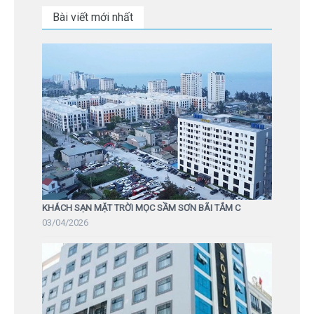
Bài viết mới nhất
KHÁCH SẠN MẶT TRỜI MỌC SẦM SƠN BÃI TẮM C
03/04/2026