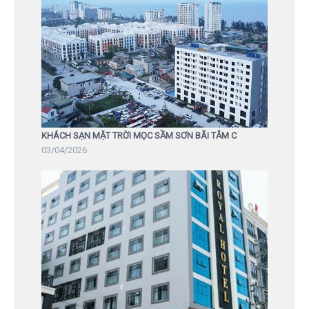
KHÁCH SẠN MẶT TRỜI MỌC SẦM SƠN BÃI TẮM C
03/04/2026