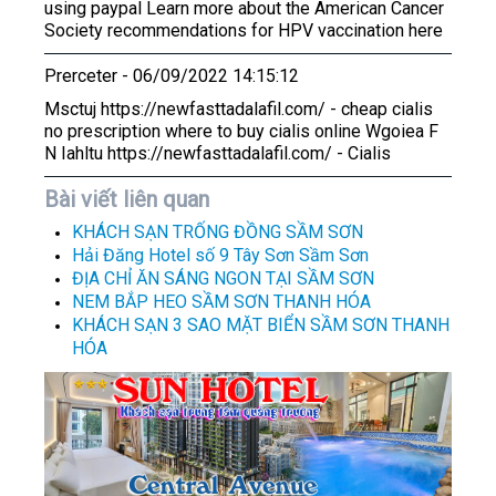
using paypal Learn more about the American Cancer
Society recommendations for HPV vaccination here
Prerceter
- 06/09/2022 14:15:12
Msctuj https://newfasttadalafil.com/ - cheap cialis
no prescription where to buy cialis online Wgoiea F
N Iahltu https://newfasttadalafil.com/ - Cialis
Bài viết liên quan
KHÁCH SẠN TRỐNG ĐỒNG SẦM SƠN
Hải Đăng Hotel số 9 Tây Sơn Sầm Sơn
ĐỊA CHỈ ĂN SÁNG NGON TẠI SẦM SƠN
NEM BẮP HEO SẦM SƠN THANH HÓA
KHÁCH SẠN 3 SAO MẶT BIỂN SẦM SƠN THANH
HÓA