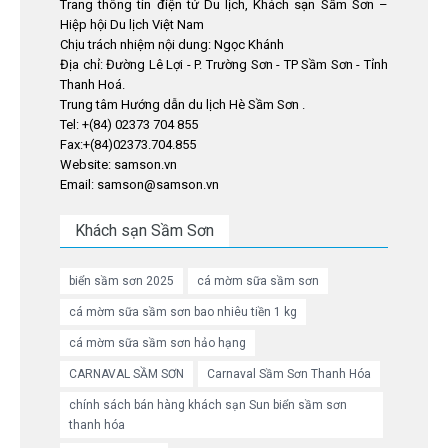
Trang thông tin điện tử Du lịch, Khách sạn Sầm Sơn –
Hiệp hội Du lịch Việt Nam
Chịu trách nhiệm nội dung: Ngọc Khánh
Địa chỉ: Đường Lê Lợi - P. Trường Sơn - TP Sầm Sơn - Tỉnh
Thanh Hoá.
Trung tâm Hướng dẫn du lịch Hè Sầm Sơn .
Tel: +(84) 02373 704 855
Fax:+(84)02373.704.855
Website: samson.vn
Email: samson@samson.vn
Khách sạn Sầm Sơn
biển sầm sơn 2025
cá mờm sữa sầm sơn
cá mờm sữa sầm sơn bao nhiêu tiền 1 kg
cá mờm sữa sầm sơn hảo hạng
CARNAVAL SẦM SƠN
Carnaval Sầm Sơn Thanh Hóa
chính sách bán hàng khách sạn Sun biển sầm sơn
thanh hóa