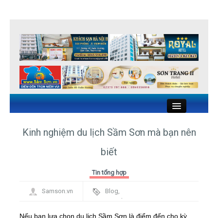
Close
Kinh nghiệm du lịch Sầm Sơn mà bạn nên
biết
KHÁCH SẠN SẦM SƠN
Tin tổng hợp
NHÀ NGHỈ SẦM SƠN
Samson.vn
Blog
,
NHÀ HÀNG HẢI SẢN SẦM SƠN
Framework
DU LỊCH SẦM SƠN
Nếu bạn lựa chọn du lịch Sầm Sơn là điểm đến cho kỳ