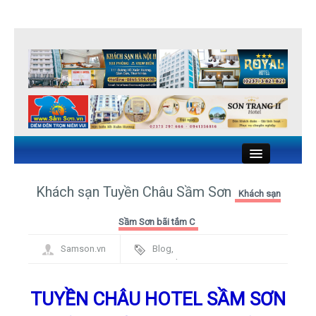
Close
Khách sạn Tuyền Châu Sầm Sơn
Khách sạn
KHÁCH SẠN SẦM SƠN
Sầm Sơn bãi tắm C
Samson.vn
Blog
,
NHÀ NGHỈ SẦM SƠN
Framework
NHÀ HÀNG HẢI SẢN SẦM SƠN
TUYỀN CHÂU HOTEL SẦM SƠN
DU LỊCH SẦM SƠN