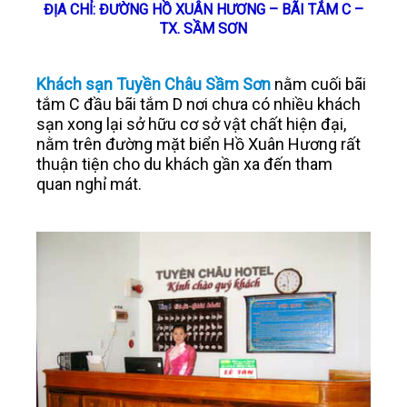
ĐỊA CHỈ: ĐƯỜNG HỒ XUÂN HƯƠNG – BÃI TẮM C –
TX. SẦM SƠN
LIÊN HỆ
Khách sạn Tuyền Châu Sầm Sơn
nằm cuối bãi
tắm C đầu bãi tắm D nơi chưa có nhiều khách
sạn xong lại sở hữu cơ sở vật chất hiện đại,
nằm trên đường mặt biển Hồ Xuân Hương rất
thuận tiện cho du khách gần xa đến tham
quan nghỉ mát.