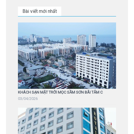
Bài viết mới nhất
KHÁCH SẠN MẶT TRỜI MỌC SẦM SƠN BÃI TẮM C
03/04/2026