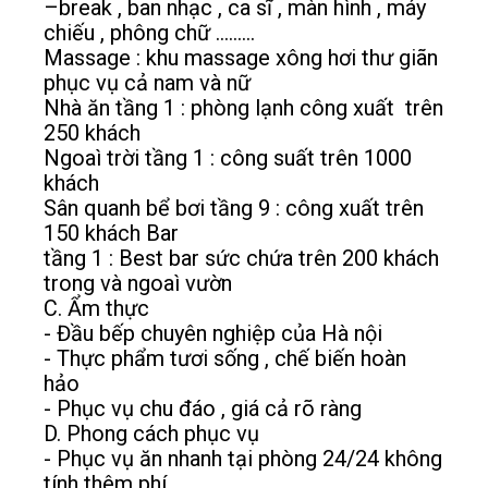
–break , ban nhạc , ca sĩ , màn hình , máy
chiếu , phông chữ .........
Massage : khu massage xông hơi thư giãn
phục vụ cả nam và nữ
Nhà ăn tầng 1 : phòng lạnh công xuất trên
250 khách
Ngoaì trời tầng 1 : công suất trên 1000
khách
Sân quanh bể bơi tầng 9 : công xuất trên
150 khách Bar
tầng 1 : Best bar sức chứa trên 200 khách
trong và ngoaì vườn
C. Ẩm thực
- Đầu bếp chuyên nghiệp của Hà nội
- Thực phẩm tươi sống , chế biến hoàn
hảo
- Phục vụ chu đáo , giá cả rõ ràng
D. Phong cách phục vụ
- Phục vụ ăn nhanh tại phòng 24/24 không
tính thêm phí