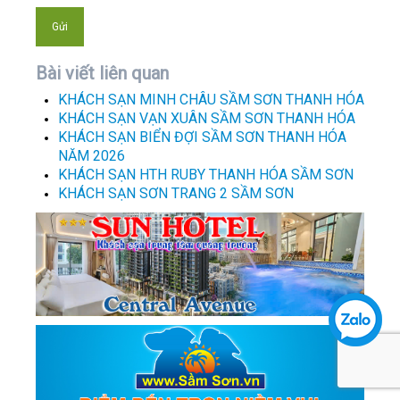
Bài viết liên quan
KHÁCH SẠN MINH CHÂU SẦM SƠN THANH HÓA
KHÁCH SẠN VẠN XUÂN SẦM SƠN THANH HÓA
KHÁCH SẠN BIỂN ĐỢI SẦM SƠN THANH HÓA
NĂM 2026
KHÁCH SẠN HTH RUBY THANH HÓA SẦM SƠN
KHÁCH SẠN SƠN TRANG 2 SẦM SƠN