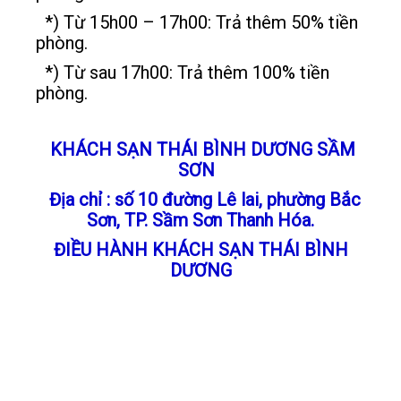
*) Từ 15h00 – 17h00: Trả thêm 50% tiền
phòng.
*) Từ sau 17h00: Trả thêm 100% tiền
phòng.
KHÁCH SẠN THÁI BÌNH DƯƠNG SẦM
SƠN
Địa chỉ : số 10 đường Lê lai, phường Bắc
Sơn, TP. Sầm Sơn Thanh Hóa.
ĐIỀU HÀNH KHÁCH SẠN THÁI BÌNH
DƯƠNG
Hotline: 098 4155 666 - Phạm Kiên
Cường/ Giám đốc điều hành
Hotline: 098888 6095 - Trưởng phòng
Maketting
Hotline: 098 2860 699 - Quản lý Nhà Hàng