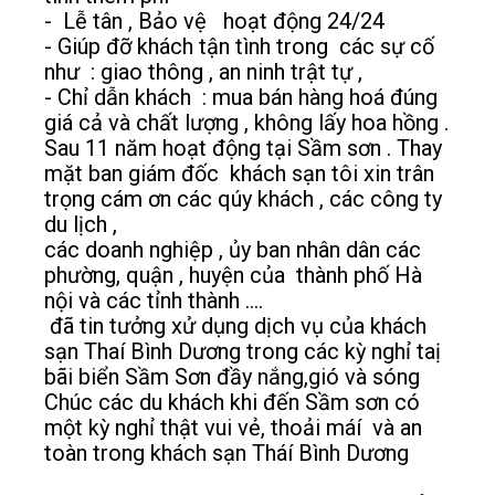
- Lễ tân , Bảo vệ hoạt động 24/24
- Giúp đỡ khách tận tình trong các sự cố
như : giao thông , an ninh trật tự ,
- Chỉ dẫn khách : mua bán hàng hoá đúng
giá cả và chất lượng , không lấy hoa hồng .
Sau 11 năm hoạt động tại Sầm sơn . Thay
mặt ban giám đốc khách sạn tôi xin trân
trọng cám ơn các qúy khách , các công ty
du lịch ,
các doanh nghiệp , ủy ban nhân dân các
phường, quận , huyện của thành phố Hà
nội và các tỉnh thành ....
đã tin tưởng xử dụng dịch vụ của khách
sạn Thaí Bình Dương trong các kỳ nghỉ taị
bãi biển Sầm Sơn đầy nắng,gió và sóng
Chúc các du khách khi đến Sầm sơn có
một kỳ nghỉ thật vui vẻ, thoải máí và an
toàn trong khách sạn Tháí Bình Dương