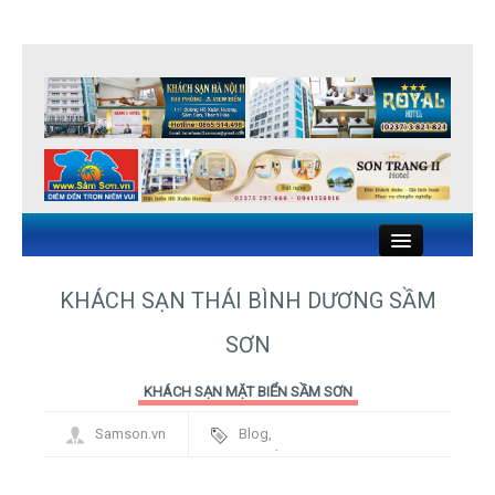
Close
KHÁCH SẠN THÁI BÌNH DƯƠNG SẦM
SƠN
KHÁCH SẠN SẦM SƠN
KHÁCH SẠN MẶT BIỂN SẦM SƠN
NHÀ NGHỈ SẦM SƠN
Samson.vn
Blog
,
NHÀ HÀNG HẢI SẢN SẦM SƠN
Framework
DU LỊCH SẦM SƠN