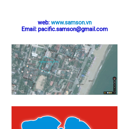
Điện thoaị : 0237 86 68 666. Fax : 02373
822 689
web:
www.samson.vn
Email: pacific.samson@gmail.com