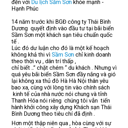
đến với
Du lịch Sầm Sơn
khỏe mạnh -
Hạnh Phúc
14 năm trước khi BGĐ công ty Thái Bình
Dương quyết định vào đầu tư tại bãi biển
Sầm Sơn một khách sạn tiêu chuẩn quốc
tế .
Lúc đó dư luận cho đó là một kế hoạch
không khả thi vì
Sầm Sơn
chỉ kinh doanh
theo thời vụ , dân trí thấp ,
chỉ biết ..” chặt chém “ du khách . Nhưng vì
quá yêu bãi biển Sầm Sơn đầy nắng và gió
lại không xa thủ đô Hà Hà Nội thân yêu
bao xa, cùng với lòng tin vào chính sách
kinh tế của nhà nước nói chung và tỉnh
Thanh Hóa nói riêng chúng tôi vẫn tiến
hành khởi công xây dựng Khách sạn Thái
Bình Dương theo tiêu chí đã định .
Hơn một thập niên qua , hòa cùng với sự