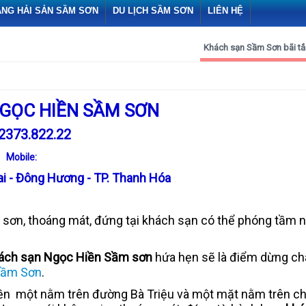
ÀNG HẢI SẢN SẦM SƠN
DU LỊCH SẦM SƠN
LIÊN HỆ
Khách sạn Sầm Sơn bãi t
GỌC HIỀN SẦM SƠN
2373.822.22
Mobile:
Lai - Đông Hương - TP. Thanh Hóa
m sơn, thoáng mát, đứng tại khách sạn có thể phóng tầm n
ách sạn Ngọc Hiền Sầm sơn
hứa hẹn sẽ là điểm dừng ch
ầm Sơn
.
tiền một nằm trên đường Bà Triệu và một mặt nằm trên c