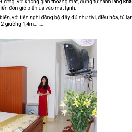
ương. với không gian thoáng mát, đứng từ hành lang
khá
iển đón gió biển ùa vào mát lạnh.
ển, với tiện nghi đồng bộ đầy đủ như tivi, điều hòa, tủ lạ
2 giường 1,4m........