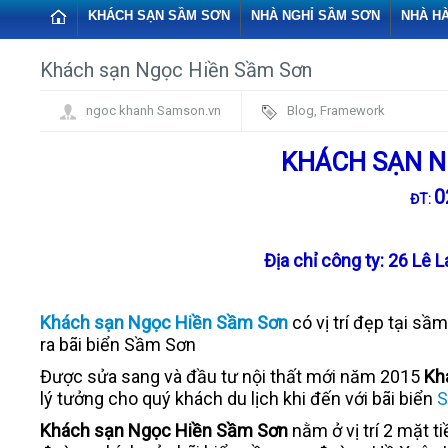
KHÁCH SẠN SẦM SƠN
NHÀ NGHỈ SẦM SƠN
NHÀ H
Khách sạn Ngọc Hiền Sầm Sơn
ngoc khanh Samson.vn
Blog
,
Framework
KHÁCH SẠN N
0
ĐT:
Địa chỉ công ty: 26 Lê 
Khách sạn Ngọc Hiền Sầm Sơn
có vị trí đẹp tại sầ
ra bãi biển Sầm Sơn
Được sửa sang và đầu tư nội thất mới năm 2015
Kh
lý tưởng cho quý khách du lịch khi đến với bãi biển
S
Khách sạn Ngọc Hiền Sầm Sơn
nằm ở vị trí 2 mặt 