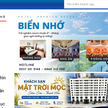
ắm B
hìn
ân
hục