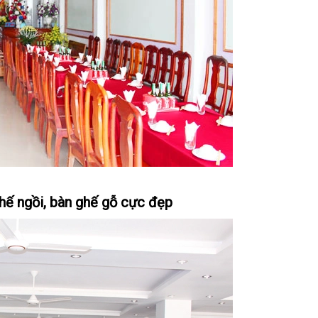
hế ngồi, bàn ghế gỗ cực đẹp