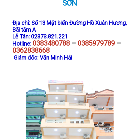
SƠN
LIÊN HỆ
Địa chỉ: Số 13 Mặt biển Đường Hồ Xuân Hương,
Bãi tắm A
Lễ Tân: 02373.821.221
0383480788
–
0385979789
–
Hotline:
0362838668
Giám đốc: Văn Minh Hải