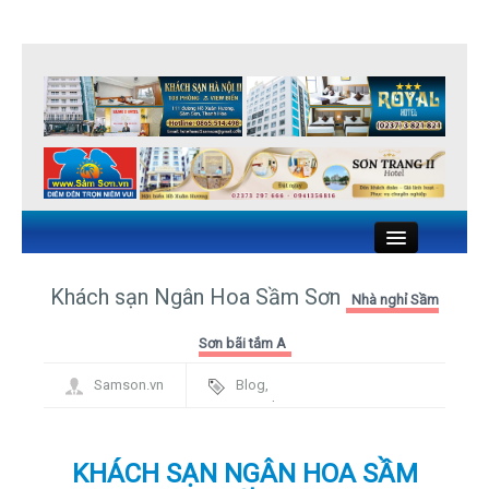
Close
Khách sạn Ngân Hoa Sầm Sơn
Nhà nghỉ Sầm
KHÁCH SẠN SẦM SƠN
Sơn bãi tắm A
Samson.vn
Blog
,
NHÀ NGHỈ SẦM SƠN
Framework
NHÀ HÀNG HẢI SẢN SẦM SƠN
KHÁCH SẠN NGÂN HOA SẦM
DU LỊCH SẦM SƠN