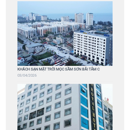
KHÁCH SẠN MẶT TRỜI MỌC SẦM SƠN BÃI TẮM C
03/04/2026