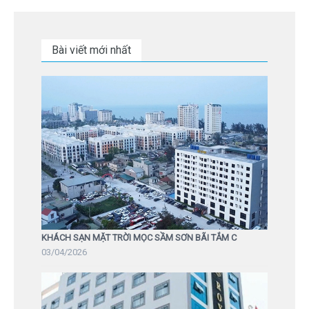
Bài viết mới nhất
KHÁCH SẠN MẶT TRỜI MỌC SẦM SƠN BÃI TẮM C
03/04/2026