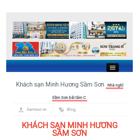
Close
Khách sạn Minh Hương Sầm Sơn
Nhà nghỉ
KHÁCH SẠN SẦM SƠN
Sầm Sơn bãi tắm C
Samson.vn
Blog
,
NHÀ NGHỈ SẦM SƠN
Framework
KHÁCH SẠN MINH HƯƠNG
NHÀ HÀNG HẢI SẢN SẦM SƠN
SẦM SƠN
DU LỊCH SẦM SƠN