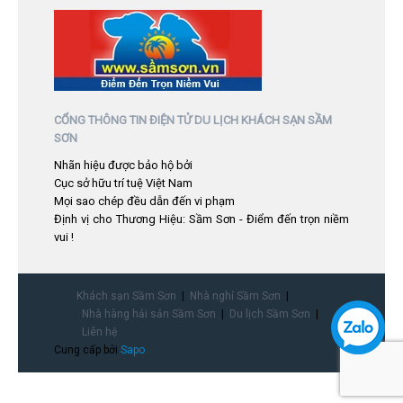
CỔNG THÔNG TIN ĐIỆN TỬ DU LỊCH KHÁCH SẠN SẦM
SƠN
Nhãn hiệu được bảo hộ bởi
Cục sở hữu trí tuệ Việt Nam
Mọi sao chép đều dẫn đến vi phạm
Định vị cho Thương Hiệu: Sầm Sơn - Điểm đến trọn niềm
vui !
Khách sạn Sầm Sơn
Nhà nghỉ Sầm Sơn
Nhà hàng hải sản Sầm Sơn
Du lịch Sầm Sơn
Liên hệ
Cung cấp bởi
Sapo