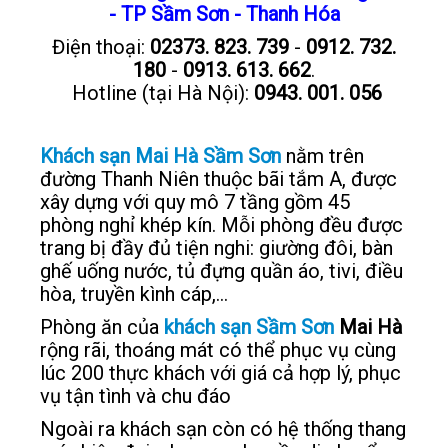
- TP Sầm Sơn - Thanh Hóa
LIÊN HỆ
Điện thoại:
02373. 823. 739
-
0912. 732.
180
-
0913. 613. 662
.
Hotline (tại Hà Nội):
0943. 001. 056
Khách sạn Mai Hà Sầm Sơn
nằm trên
đường Thanh Niên thuộc bãi tắm A, được
xây dựng với quy mô 7 tầng gồm 45
phòng nghỉ khép kín. Mỗi phòng đều được
trang bị đầy đủ tiện nghi: giường đôi, bàn
ghế uống nước, tủ đựng quần áo, tivi, điều
hòa, truyền kình cáp,…
Phòng ăn của
khách sạn Sầm Sơn
Mai Hà
rộng rãi, thoáng mát có thể phục vụ cùng
lúc 200 thực khách với giá cả hợp lý, phục
vụ tận tình và chu đáo
Ngoài ra khách sạn còn có hệ thống thang