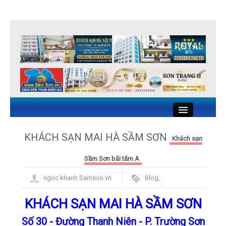
Close
KHÁCH SẠN MAI HÀ SẦM SƠN
Khách sạn
KHÁCH SẠN SẦM SƠN
Sầm Sơn bãi tắm A
ngoc khanh Samson.vn
Blog
,
NHÀ NGHỈ SẦM SƠN
Framework
KHÁCH SẠN MAI HÀ SẦM SƠN
NHÀ HÀNG HẢI SẢN SẦM SƠN
Số 30 - Đường Thanh Niên - P. Trường Sơn
DU LỊCH SẦM SƠN