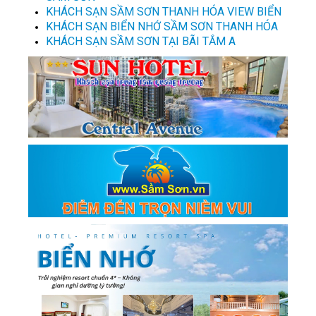
KHÁCH SẠN SẦM SƠN THANH HÓA VIEW BIỂN
KHÁCH SẠN BIỂN NHỚ SẦM SƠN THANH HÓA
KHÁCH SẠN SẦM SƠN TẠI BÃI TẮM A