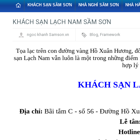
KHÁCH SẠN SẦM SƠN
NHÀ NGHỈ SẦM SƠN
NHÀ H
KHÁCH SẠN LẠCH NAM SẦM SƠN
ngoc khanh Samson.vn
Blog
,
Framework
Tọa lạc trên con đường vàng Hồ Xuân Hương, đố
sạn Lạch Nam vẫn luôn là một trong những điểm 
hợp lý 
KHÁCH SẠN L
Địa chỉ:
Bãi tắm C - số 56 - Đường Hồ Xu
Lễ tân
Hotline