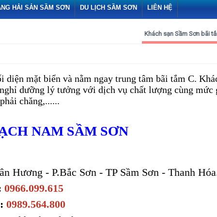
ÀNG HẢI SẢN SẦM SƠN
DU LỊCH SẦM SƠN
LIÊN HỆ
Khách sạn Sầm Sơn bãi t
i diện mặt biển và nằm ngay trung tâm bãi tắm C. Khá
nghỉ dưỡng lý tưởng với dịch vụ chất lượng cùng mức 
phải chăng,......
ẠCH NAM SẦM SƠN
ân Hương - P.Bắc Sơn - TP Sầm Sơn - Thanh Hóa
:
0966.099.615
:
0989.564.800