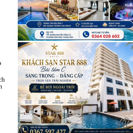
o
ch
n