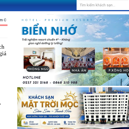
ắm C
ch
giá
.