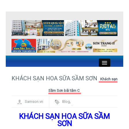
Close
KHÁCH SẠN HOA SỮA SẦM SƠN
Khách sạn
KHÁCH SẠN SẦM SƠN
Sầm Sơn bãi tắm C
Samson.vn
Blog
,
NHÀ NGHỈ SẦM SƠN
Framework
KHÁCH SẠN HOA SỮA SẦM
NHÀ HÀNG HẢI SẢN SẦM SƠN
SƠN
DU LỊCH SẦM SƠN