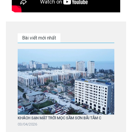
Bài viết mới nhất
KHÁCH SẠN MẶT TRỜI MỌC SẦM SƠN BÃI TẮM C
03/04/2026