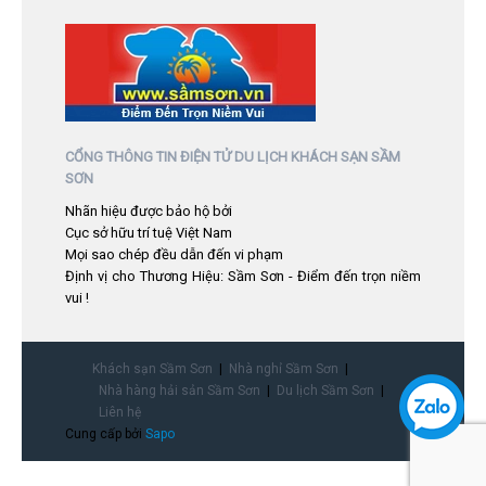
CỔNG THÔNG TIN ĐIỆN TỬ DU LỊCH KHÁCH SẠN SẦM
SƠN
Nhãn hiệu được bảo hộ bởi
Cục sở hữu trí tuệ Việt Nam
Mọi sao chép đều dẫn đến vi phạm
Định vị cho Thương Hiệu: Sầm Sơn - Điểm đến trọn niềm
vui !
Khách sạn Sầm Sơn
Nhà nghỉ Sầm Sơn
Nhà hàng hải sản Sầm Sơn
Du lịch Sầm Sơn
Liên hệ
Cung cấp bởi
Sapo