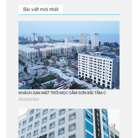
Bài viết mới nhất
KHÁCH SẠN MẶT TRỜI MỌC SẦM SƠN BÃI TẮM C
03/04/2026