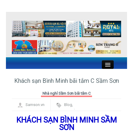
Close
Khách sạn Bình Minh bãi tắm C Sầm Sơn
KHÁCH SẠN SẦM SƠN
Nhà nghỉ Sầm Sơn bãi tắm C
Samson.vn
Blog
,
NHÀ NGHỈ SẦM SƠN
Framework
KHÁCH SẠN BÌNH MINH SẦM
NHÀ HÀNG HẢI SẢN SẦM SƠN
SƠN
DU LỊCH SẦM SƠN