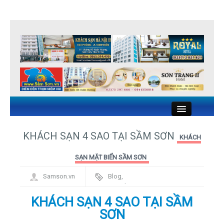
Close
KHÁCH SẠN 4 SAO TẠI SẦM SƠN
KHÁCH
KHÁCH SẠN SẦM SƠN
SẠN MẶT BIỂN SẦM SƠN
Samson.vn
Blog
,
NHÀ NGHỈ SẦM SƠN
Framework
KHÁCH SẠN 4 SAO TẠI SẦM
NHÀ HÀNG HẢI SẢN SẦM SƠN
SƠN
DU LỊCH SẦM SƠN