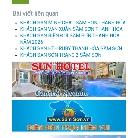
Bài viết liên quan
KHÁCH SẠN MINH CHÂU SẦM SƠN THANH HÓA
KHÁCH SẠN VẠN XUÂN SẦM SƠN THANH HÓA
KHÁCH SẠN BIỂN ĐỢI SẦM SƠN THANH HÓA
NĂM 2026
KHÁCH SẠN HTH RUBY THANH HÓA SẦM SƠN
KHÁCH SẠN SƠN TRANG 2 SẦM SƠN